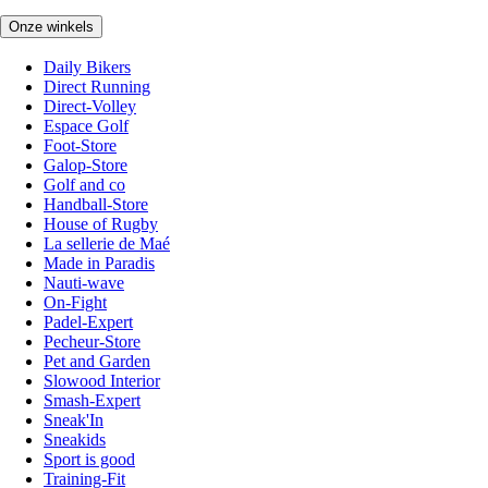
Onze winkels
Daily Bikers
Direct Running
Direct-Volley
Espace Golf
Foot-Store
Galop-Store
Golf and co
Handball-Store
House of Rugby
La sellerie de Maé
Made in Paradis
Nauti-wave
On-Fight
Padel-Expert
Pecheur-Store
Pet and Garden
Slowood Interior
Smash-Expert
Sneak'In
Sneakids
Sport is good
Training-Fit