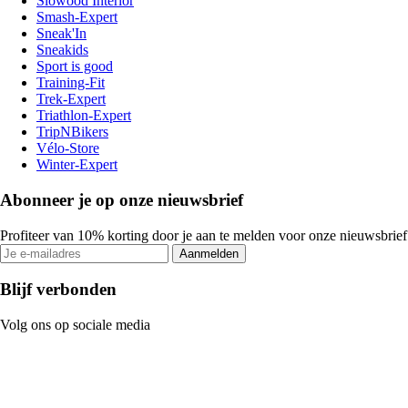
Slowood Interior
Smash-Expert
Sneak'In
Sneakids
Sport is good
Training-Fit
Trek-Expert
Triathlon-Expert
TripNBikers
Vélo-Store
Winter-Expert
Abonneer je op onze nieuwsbrief
Profiteer van 10% korting door je aan te melden voor onze nieuwsbrief
Aanmelden
Blijf verbonden
Volg ons op sociale media