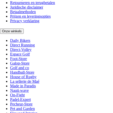
Retourneren en terugbetalen
Juridische disclaimer
Betaalmethoden
Prijzen en leveringsopties
Privacy verklaring
Onze winkels
Daily Bikers
Direct Running
Direct-Volley
Espace Golf
Foot-Store
Galop-Store
Golf and co
Handball-Store
House of Rugby
La sellerie de Maé
Made in Paradis
Nauti-wave
On-Fight
Padel-Expert
Pecheur-Store
Pet and Garden