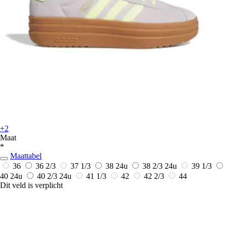
+2
Maat
*
Maattabel
36
36 2/3
37 1/3
38
24u
38 2/3
24u
39 1/3
40
24u
40 2/3
24u
41 1/3
42
42 2/3
44
Dit veld is verplicht