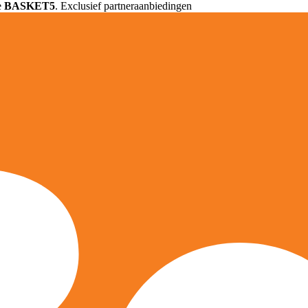
e
BASKET5
. Exclusief partneraanbiedingen