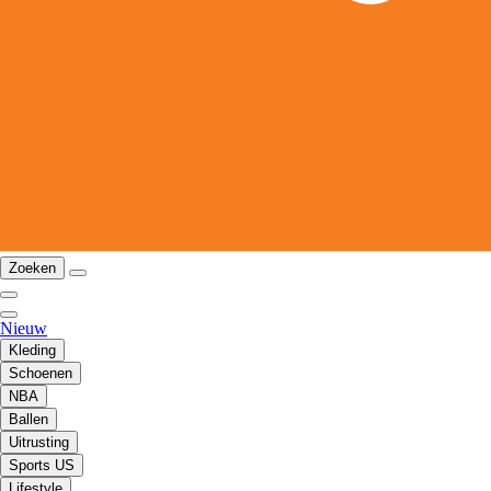
Zoeken
Nieuw
Kleding
Schoenen
NBA
Ballen
Uitrusting
Sports US
Lifestyle