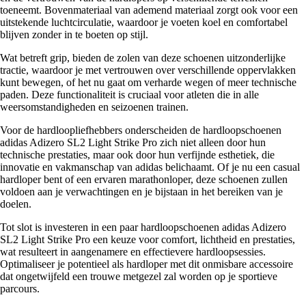
toeneemt. Bovenmateriaal van ademend materiaal zorgt ook voor een
uitstekende luchtcirculatie, waardoor je voeten koel en comfortabel
blijven zonder in te boeten op stijl.
Wat betreft grip, bieden de zolen van deze schoenen uitzonderlijke
tractie, waardoor je met vertrouwen over verschillende oppervlakken
kunt bewegen, of het nu gaat om verharde wegen of meer technische
paden. Deze functionaliteit is cruciaal voor atleten die in alle
weersomstandigheden en seizoenen trainen.
Voor de hardloopliefhebbers onderscheiden de hardloopschoenen
adidas Adizero SL2 Light Strike Pro zich niet alleen door hun
technische prestaties, maar ook door hun verfijnde esthetiek, die
innovatie en vakmanschap van adidas belichaamt. Of je nu een casual
hardloper bent of een ervaren marathonloper, deze schoenen zullen
voldoen aan je verwachtingen en je bijstaan in het bereiken van je
doelen.
Tot slot is investeren in een paar hardloopschoenen adidas Adizero
SL2 Light Strike Pro een keuze voor comfort, lichtheid en prestaties,
wat resulteert in aangenamere en effectievere hardloopsessies.
Optimaliseer je potentieel als hardloper met dit onmisbare accessoire
dat ongetwijfeld een trouwe metgezel zal worden op je sportieve
parcours.