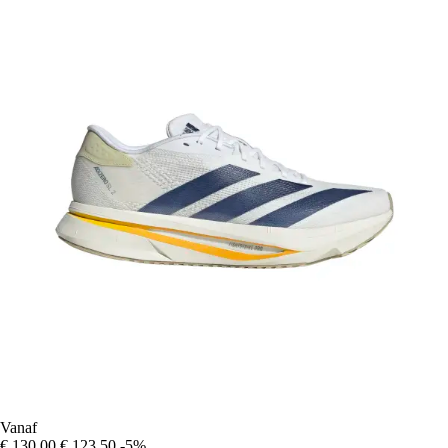
Vanaf
€ 130,00
€ 123,50
-5%