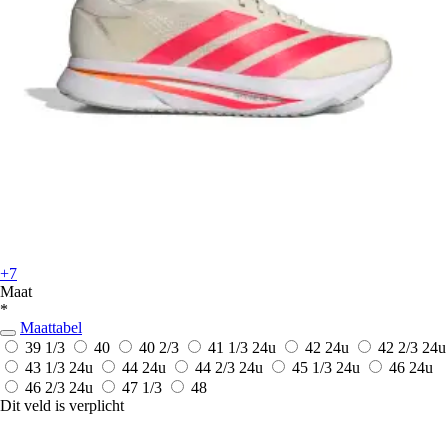
+7
Maat
*
Maattabel
39 1/3
40
40 2/3
41 1/3
24u
42
24u
42 2/3
24u
43 1/3
24u
44
24u
44 2/3
24u
45 1/3
24u
46
24u
46 2/3
24u
47 1/3
48
Dit veld is verplicht