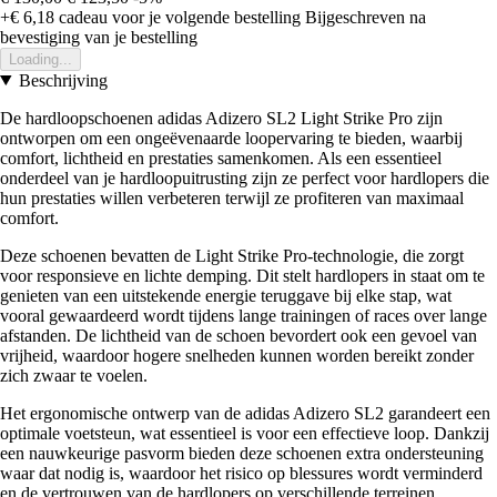
+€ 6,18
cadeau voor je volgende bestelling
Bijgeschreven na
bevestiging van je bestelling
Loading...
Beschrijving
De hardloopschoenen adidas Adizero SL2 Light Strike Pro zijn
ontworpen om een ongeëvenaarde loopervaring te bieden, waarbij
comfort, lichtheid en prestaties samenkomen. Als een essentieel
onderdeel van je hardloopuitrusting zijn ze perfect voor hardlopers die
hun prestaties willen verbeteren terwijl ze profiteren van maximaal
comfort.
Deze schoenen bevatten de Light Strike Pro-technologie, die zorgt
voor responsieve en lichte demping. Dit stelt hardlopers in staat om te
genieten van een uitstekende energie teruggave bij elke stap, wat
vooral gewaardeerd wordt tijdens lange trainingen of races over lange
afstanden. De lichtheid van de schoen bevordert ook een gevoel van
vrijheid, waardoor hogere snelheden kunnen worden bereikt zonder
zich zwaar te voelen.
Het ergonomische ontwerp van de adidas Adizero SL2 garandeert een
optimale voetsteun, wat essentieel is voor een effectieve loop. Dankzij
een nauwkeurige pasvorm bieden deze schoenen extra ondersteuning
waar dat nodig is, waardoor het risico op blessures wordt verminderd
en de vertrouwen van de hardlopers op verschillende terreinen