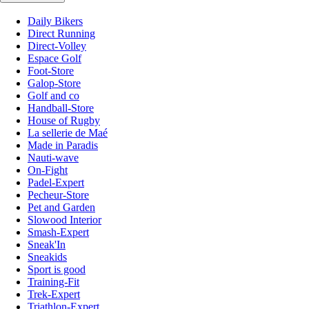
Daily Bikers
Direct Running
Direct-Volley
Espace Golf
Foot-Store
Galop-Store
Golf and co
Handball-Store
House of Rugby
La sellerie de Maé
Made in Paradis
Nauti-wave
On-Fight
Padel-Expert
Pecheur-Store
Pet and Garden
Slowood Interior
Smash-Expert
Sneak'In
Sneakids
Sport is good
Training-Fit
Trek-Expert
Triathlon-Expert