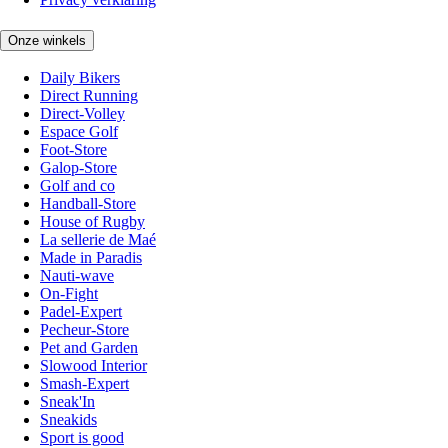
Onze winkels
Daily Bikers
Direct Running
Direct-Volley
Espace Golf
Foot-Store
Galop-Store
Golf and co
Handball-Store
House of Rugby
La sellerie de Maé
Made in Paradis
Nauti-wave
On-Fight
Padel-Expert
Pecheur-Store
Pet and Garden
Slowood Interior
Smash-Expert
Sneak'In
Sneakids
Sport is good