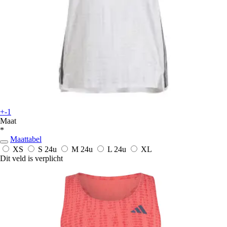
+-1
Maat
*
Maattabel
XS
S
24u
M
24u
L
24u
XL
Dit veld is verplicht