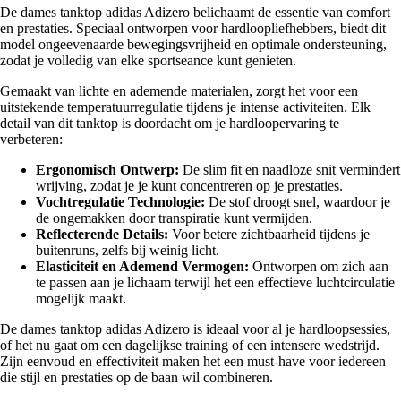
De dames tanktop adidas Adizero belichaamt de essentie van comfort
en prestaties. Speciaal ontworpen voor hardloopliefhebbers, biedt dit
model ongeevenaarde bewegingsvrijheid en optimale ondersteuning,
zodat je volledig van elke sportseance kunt genieten.
Gemaakt van lichte en ademende materialen, zorgt het voor een
uitstekende temperatuurregulatie tijdens je intense activiteiten. Elk
detail van dit tanktop is doordacht om je hardloopervaring te
verbeteren:
Ergonomisch Ontwerp:
De slim fit en naadloze snit vermindert
wrijving, zodat je je kunt concentreren op je prestaties.
Vochtregulatie Technologie:
De stof droogt snel, waardoor je
de ongemakken door transpiratie kunt vermijden.
Reflecterende Details:
Voor betere zichtbaarheid tijdens je
buitenruns, zelfs bij weinig licht.
Elasticiteit en Ademend Vermogen:
Ontworpen om zich aan
te passen aan je lichaam terwijl het een effectieve luchtcirculatie
mogelijk maakt.
De dames tanktop adidas Adizero is ideaal voor al je hardloopsessies,
of het nu gaat om een dagelijkse training of een intensere wedstrijd.
Zijn eenvoud en effectiviteit maken het een must-have voor iedereen
die stijl en prestaties op de baan wil combineren.