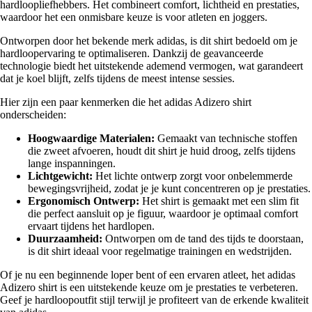
hardloopliefhebbers. Het combineert comfort, lichtheid en prestaties,
waardoor het een onmisbare keuze is voor atleten en joggers.
Ontworpen door het bekende merk adidas, is dit shirt bedoeld om je
hardloopervaring te optimaliseren. Dankzij de geavanceerde
technologie biedt het uitstekende ademend vermogen, wat garandeert
dat je koel blijft, zelfs tijdens de meest intense sessies.
Hier zijn een paar kenmerken die het adidas Adizero shirt
onderscheiden:
Hoogwaardige Materialen:
Gemaakt van technische stoffen
die zweet afvoeren, houdt dit shirt je huid droog, zelfs tijdens
lange inspanningen.
Lichtgewicht:
Het lichte ontwerp zorgt voor onbelemmerde
bewegingsvrijheid, zodat je je kunt concentreren op je prestaties.
Ergonomisch Ontwerp:
Het shirt is gemaakt met een slim fit
die perfect aansluit op je figuur, waardoor je optimaal comfort
ervaart tijdens het hardlopen.
Duurzaamheid:
Ontworpen om de tand des tijds te doorstaan,
is dit shirt ideaal voor regelmatige trainingen en wedstrijden.
Of je nu een beginnende loper bent of een ervaren atleet, het adidas
Adizero shirt is een uitstekende keuze om je prestaties te verbeteren.
Geef je hardloopoutfit stijl terwijl je profiteert van de erkende kwaliteit