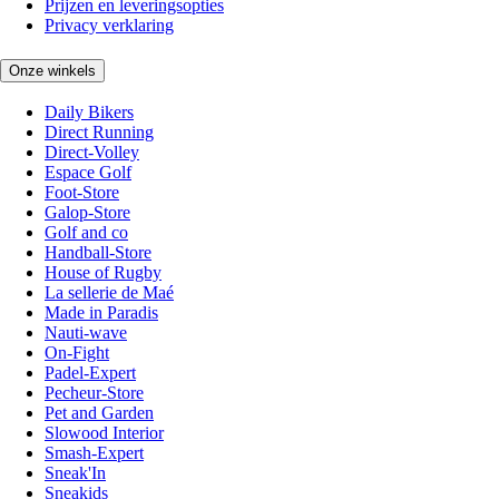
Prijzen en leveringsopties
Privacy verklaring
Onze winkels
Daily Bikers
Direct Running
Direct-Volley
Espace Golf
Foot-Store
Galop-Store
Golf and co
Handball-Store
House of Rugby
La sellerie de Maé
Made in Paradis
Nauti-wave
On-Fight
Padel-Expert
Pecheur-Store
Pet and Garden
Slowood Interior
Smash-Expert
Sneak'In
Sneakids