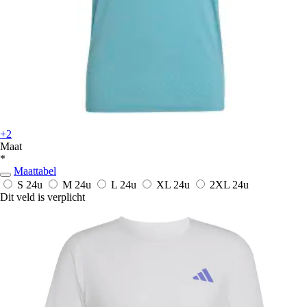
+2
Maat
*
Maattabel
S
24u
M
24u
L
24u
XL
24u
2XL
24u
Dit veld is verplicht