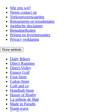
Wie zijn wij?
Neem contact op
Verkoopvoorwaarden
Retourneren en terugbetalen
Juridische disclaimer
Betaalmethoden
Prijzen en leveringsopties
Privacy verklaring
Onze winkels
Daily Bikers
Direct Running
Direct-Volley
Espace Golf
Foot-Store
Galop-Store
Golf and co
Handball-Store
House of Rugby
La sellerie de Maé
Made in Paradis
Nauti-wave