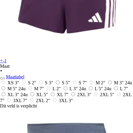
+-1
Maat
*
Maattabel
XS 3"
S 2"
S 3"
S 5"
S 7"
M 2"
M 3"
24u
M 5"
24u
M 7"
L 2"
L 3"
24u
L 5"
24u
L 7"
XL 3"
24u
XL 5"
XL 7"
2XL 3"
2XL 5"
2XL
7"
3XL 7"
2XL 2"
3XL 3"
Dit veld is verplicht