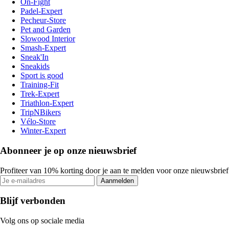
On-Fight
Padel-Expert
Pecheur-Store
Pet and Garden
Slowood Interior
Smash-Expert
Sneak'In
Sneakids
Sport is good
Training-Fit
Trek-Expert
Triathlon-Expert
TripNBikers
Vélo-Store
Winter-Expert
Abonneer je op onze nieuwsbrief
Profiteer van 10% korting door je aan te melden voor onze nieuwsbrief
Aanmelden
Blijf verbonden
Volg ons op sociale media