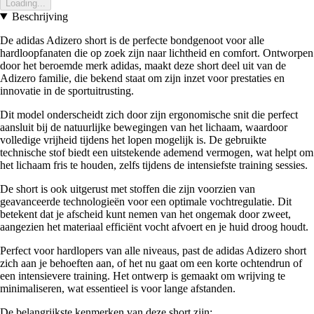
Loading...
Beschrijving
De adidas Adizero short is de perfecte bondgenoot voor alle
hardloopfanaten die op zoek zijn naar lichtheid en comfort. Ontworpen
door het beroemde merk adidas, maakt deze short deel uit van de
Adizero familie, die bekend staat om zijn inzet voor prestaties en
innovatie in de sportuitrusting.
Dit model onderscheidt zich door zijn ergonomische snit die perfect
aansluit bij de natuurlijke bewegingen van het lichaam, waardoor
volledige vrijheid tijdens het lopen mogelijk is. De gebruikte
technische stof biedt een uitstekende ademend vermogen, wat helpt om
het lichaam fris te houden, zelfs tijdens de intensiefste training sessies.
De short is ook uitgerust met stoffen die zijn voorzien van
geavanceerde technologieën voor een optimale vochtregulatie. Dit
betekent dat je afscheid kunt nemen van het ongemak door zweet,
aangezien het materiaal efficiënt vocht afvoert en je huid droog houdt.
Perfect voor hardlopers van alle niveaus, past de adidas Adizero short
zich aan je behoeften aan, of het nu gaat om een korte ochtendrun of
een intensievere training. Het ontwerp is gemaakt om wrijving te
minimaliseren, wat essentieel is voor lange afstanden.
De belangrijkste kenmerken van deze short zijn: