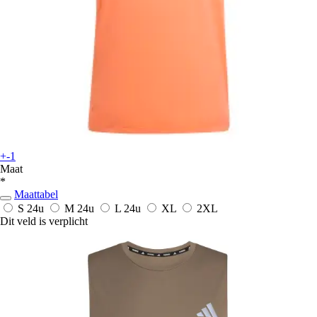
+-1
Maat
*
Maattabel
S
24u
M
24u
L
24u
XL
2XL
Dit veld is verplicht