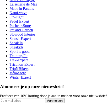
La sellerie de Maé
Made in Paradis
Nauti-wave
On-Fight
Padel-Expert
Pecheur-Store
Pet and Garden
Slowood Interior
Smash-Expert
Sneak'In
Sneakids
Sport is good
Training-Fit
Trek-Expert
Triathlon-Expert
TripNBikers
Vélo-Store
Winter-Expert
Abonneer je op onze nieuwsbrief
Profiteer van 10% korting door je aan te melden voor onze nieuwsbrief
Aanmelden