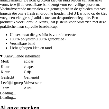
duurzaamheid. De licht gebogen klep en rand bieden een klassieke
vorm, terwijl de verstelbare band zorgt voor een veilige pasvorm.
Vochtafvoerende materialen zijn geïntegreerd in de gebieden met veel
transpiratie om je fresh en droog te houden. Het 3 Bar logo op de klep
voegt een vleugje stijl adidas toe aan de sportieve elegantie. Een
pronkstuk voor Formule 1-fans, laat je steun voor Audi zien met deze
praktische maar stijlvolle baseballcap.
Unisex maat die geschikt is voor de meeste
100 % polyester (100 % gerecycled)
Verstelbare band
Licht gebogen klep en rand
Aanvullende informatie
Merk
adidas
Kleur
chapea
Kleur
Grijs
Geslacht
Gemengd
Leeftijdsgroep
Volwassene
Team
Audi
Loading...
Loading...
Al onze merken