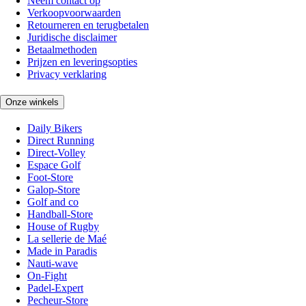
Neem contact op
Verkoopvoorwaarden
Retourneren en terugbetalen
Juridische disclaimer
Betaalmethoden
Prijzen en leveringsopties
Privacy verklaring
Onze winkels
Daily Bikers
Direct Running
Direct-Volley
Espace Golf
Foot-Store
Galop-Store
Golf and co
Handball-Store
House of Rugby
La sellerie de Maé
Made in Paradis
Nauti-wave
On-Fight
Padel-Expert
Pecheur-Store