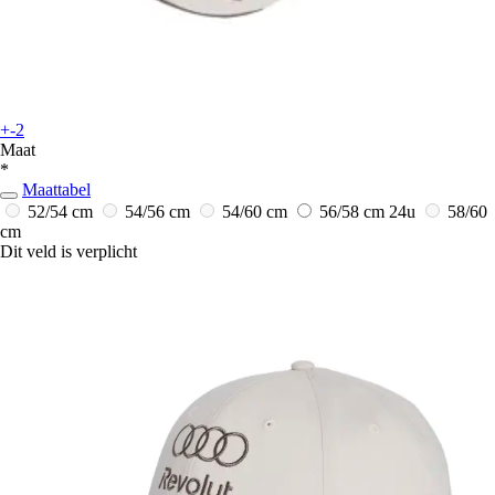
+-2
Maat
*
Maattabel
52/54 cm
54/56 cm
54/60 cm
56/58 cm
24u
58/60
cm
Dit veld is verplicht