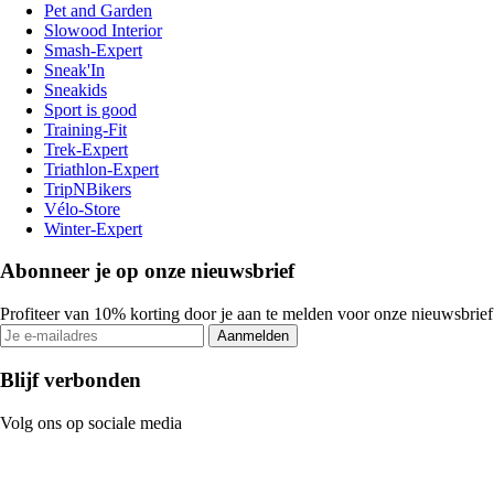
Pet and Garden
Slowood Interior
Smash-Expert
Sneak'In
Sneakids
Sport is good
Training-Fit
Trek-Expert
Triathlon-Expert
TripNBikers
Vélo-Store
Winter-Expert
Abonneer je op onze nieuwsbrief
Profiteer van 10% korting door je aan te melden voor onze nieuwsbrief
Aanmelden
Blijf verbonden
Volg ons op sociale media