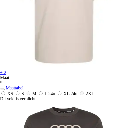
+-2
Maat
*
Maattabel
XS
S
M
L
24u
XL
24u
2XL
Dit veld is verplicht