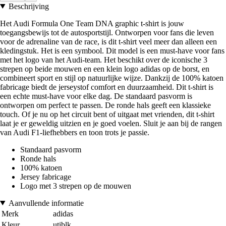
Beschrijving
Het Audi Formula One Team DNA graphic t-shirt is jouw
toegangsbewijs tot de autosportstijl. Ontworpen voor fans die leven
voor de adrenaline van de race, is dit t-shirt veel meer dan alleen een
kledingstuk. Het is een symbool. Dit model is een must-have voor fans
met het logo van het Audi-team. Het beschikt over de iconische 3
strepen op beide mouwen en een klein logo adidas op de borst, en
combineert sport en stijl op natuurlijke wijze. Dankzij de 100% katoen
fabricage biedt de jerseystof comfort en duurzaamheid. Dit t-shirt is
een echte must-have voor elke dag. De standaard pasvorm is
ontworpen om perfect te passen. De ronde hals geeft een klassieke
touch. Of je nu op het circuit bent of uitgaat met vrienden, dit t-shirt
laat je er geweldig uitzien en je goed voelen. Sluit je aan bij de rangen
van Audi F1-liefhebbers en toon trots je passie.
Standaard pasvorm
Ronde hals
100% katoen
Jersey fabricage
Logo met 3 strepen op de mouwen
Aanvullende informatie
Merk
adidas
Kleur
utiblk