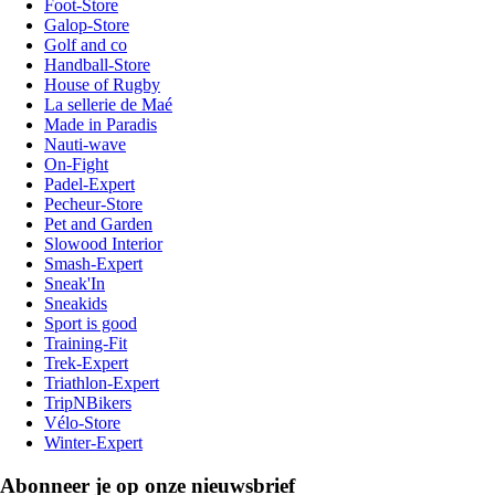
Foot-Store
Galop-Store
Golf and co
Handball-Store
House of Rugby
La sellerie de Maé
Made in Paradis
Nauti-wave
On-Fight
Padel-Expert
Pecheur-Store
Pet and Garden
Slowood Interior
Smash-Expert
Sneak'In
Sneakids
Sport is good
Training-Fit
Trek-Expert
Triathlon-Expert
TripNBikers
Vélo-Store
Winter-Expert
Abonneer je op onze nieuwsbrief