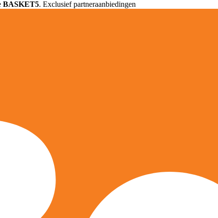
e
BASKET5
. Exclusief partneraanbiedingen