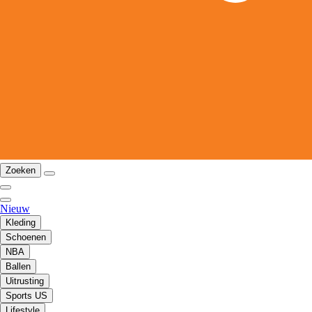
Zoeken
Nieuw
Kleding
Schoenen
NBA
Ballen
Uitrusting
Sports US
Lifestyle