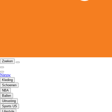
Zoeken
Nieuw
Kleding
Schoenen
NBA
Ballen
Uitrusting
Sports US
Lifestyle