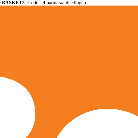
e
BASKET5
. Exclusief partneraanbiedingen