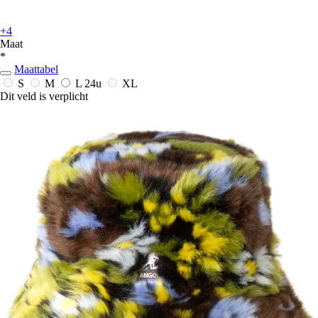
+4
Maat
*
Maattabel
S
M
L
24u
XL
Dit veld is verplicht