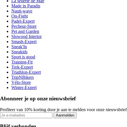
La sellerie de Maé
Made in Paradis
Nauti-wave
On-Fight
Padel-Expert
Pecheur-Store
Pet and Garden
Slowood Interior
Smash-Expert
Sneak'In
Sneakids
Sport is good
Training-Fit
Trek-Expert
Triathlon-Expert
TripNBikers
Vélo-Store
Winter-Expert
Abonneer je op onze nieuwsbrief
Profiteer van 10% korting door je aan te melden voor onze nieuwsbrief
Aanmelden
Blijf verbonden