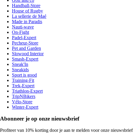
Golf and co
Handball-Store
House of Rugby
La sellerie de Maé
Made in Paradis
Nauti-wave
On-Fight
Padel-Expert
Pecheur-Store
Pet and Garden
Slowood Interior
Smash-Expert
Sneak'In
Sneakids
Sport is good
Training-Fit
Trek-Expert
Triathlon-Expert
TripNBikers
Vélo-Store
Winter-Expert
Abonneer je op onze nieuwsbrief
Profiteer van 10% korting door je aan te melden voor onze nieuwsbrief