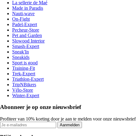
La sellerie de Maé
Made in Paradis
Nauti-wave
On-Fight
Padel-Expert
Pecheur-Store
Pet and Garden
Slowood Interior
Smash-Expert
Sneak'In
Sneakids
Sport is good
Training-Fit
Trek-Expert
Triathlon-Expert
TripNBikers
Vélo-Store
Winter-Expert
Abonneer je op onze nieuwsbrief
Profiteer van 10% korting door je aan te melden voor onze nieuwsbrief
Aanmelden