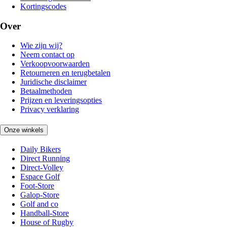
Kortingscodes
Over
Wie zijn wij?
Neem contact op
Verkoopvoorwaarden
Retourneren en terugbetalen
Juridische disclaimer
Betaalmethoden
Prijzen en leveringsopties
Privacy verklaring
Onze winkels
Daily Bikers
Direct Running
Direct-Volley
Espace Golf
Foot-Store
Galop-Store
Golf and co
Handball-Store
House of Rugby