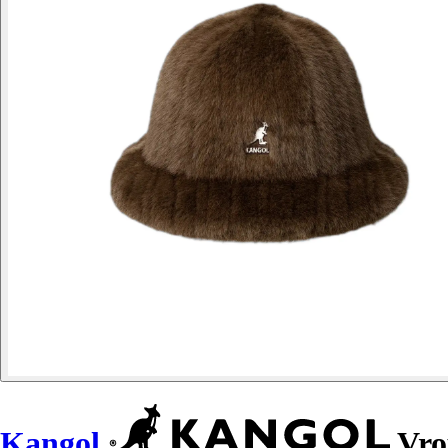
Kangol
Vro