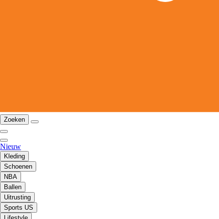
Zoeken
Nieuw
Kleding
Schoenen
NBA
Ballen
Uitrusting
Sports US
Lifestyle