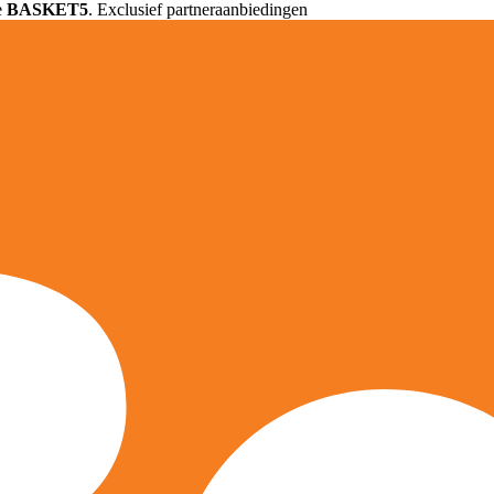
e
BASKET5
. Exclusief partneraanbiedingen