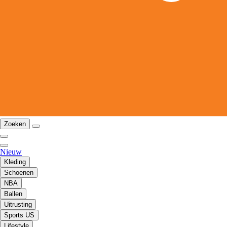
Zoeken
Nieuw
Kleding
Schoenen
NBA
Ballen
Uitrusting
Sports US
Lifestyle