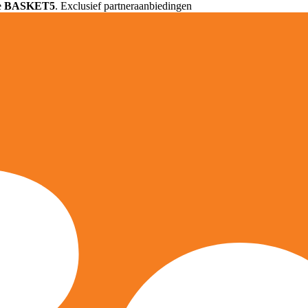
e
BASKET5
. Exclusief partneraanbiedingen