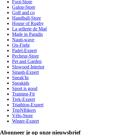
Foot-Store
Galop-Store
Golf and co
Handball-Store
House of Rugby
La sellerie de Maé
Made in Paradis
Nauti-wave
On-Fight
Padel-Expert
Pecheur-Store
Pet and Garden
Slowood Interior
Smash-Expert
Sneak'In
Sneakids
Sport is good
Training-Fit
Trek-Expert
Triathlon-Expert
TripNBikers
Vélo-Store
Winter-Expert
Abonneer je op onze nieuwsbrief