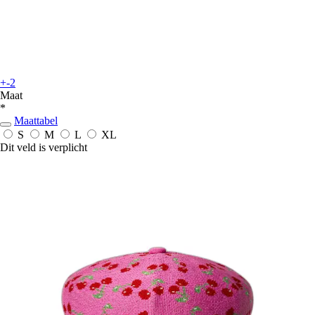
+-2
Maat
*
Maattabel
S
M
L
XL
Dit veld is verplicht