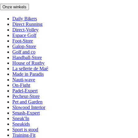
Onze winkels
Daily Bikers
Direct Running
Direct-Volley
Espace Golf
Foot-Store
Galop-Store
Golf and co
Handball-Store
House of Rugby
La sellerie de Maé
Made in Paradis
Nauti-wave
On-Fight
Padel-Expert
Pecheur-Store
Pet and Garden
Slowood Interior
Smash-Expert
Sneak'In
Sneakids
Sport is good
Training-Fit