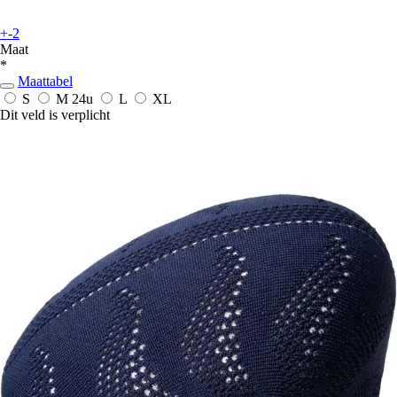
+-2
Maat
*
Maattabel
S
M
24u
L
XL
Dit veld is verplicht