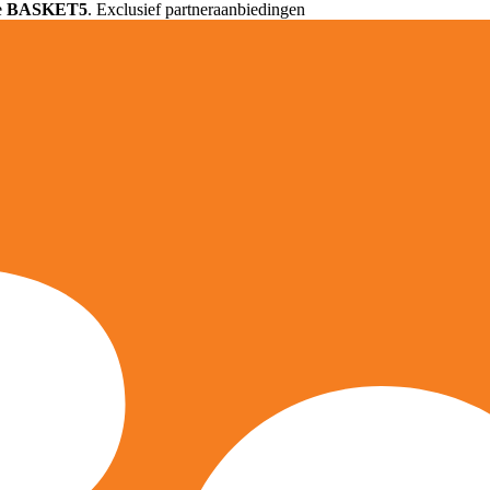
e
BASKET5
. Exclusief partneraanbiedingen