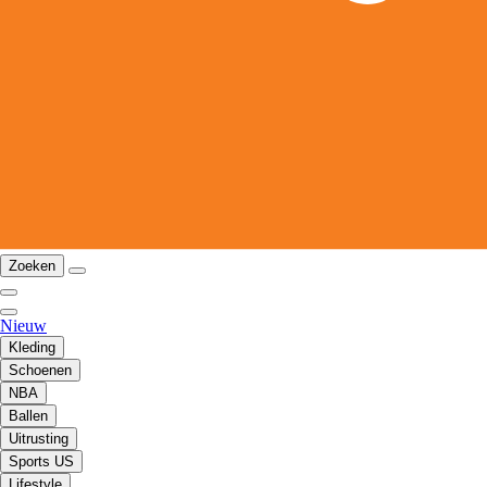
Zoeken
Nieuw
Kleding
Schoenen
NBA
Ballen
Uitrusting
Sports US
Lifestyle