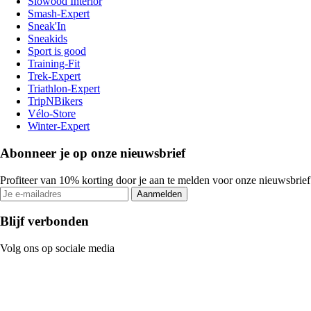
Slowood Interior
Smash-Expert
Sneak'In
Sneakids
Sport is good
Training-Fit
Trek-Expert
Triathlon-Expert
TripNBikers
Vélo-Store
Winter-Expert
Abonneer je op onze nieuwsbrief
Profiteer van 10% korting door je aan te melden voor onze nieuwsbrief
Aanmelden
Blijf verbonden
Volg ons op sociale media