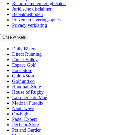
Retourneren en terugbetalen
Juridische disclaimer
Betaalmethoden
Prijzen en leveringsopties
Privacy verklaring
Onze winkels
Daily Bikers
Direct Running
Direct-Volley
Espace Golf
Foot-Store
Galop-Store
Golf and co
Handball-Store
House of Rugby
La sellerie de Maé
Made in Paradis
Nauti-wave
On-Fight
Padel-Expert
Pecheur-Store
Pet and Garden