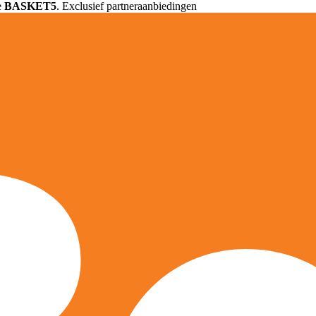
e
BASKET5
. Exclusief partneraanbiedingen