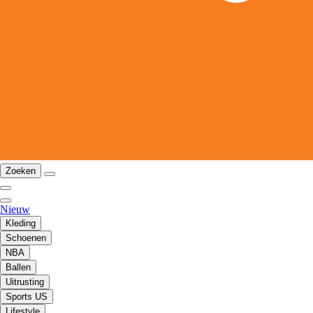
Zoeken
Nieuw
Kleding
Schoenen
NBA
Ballen
Uitrusting
Sports US
Lifestyle