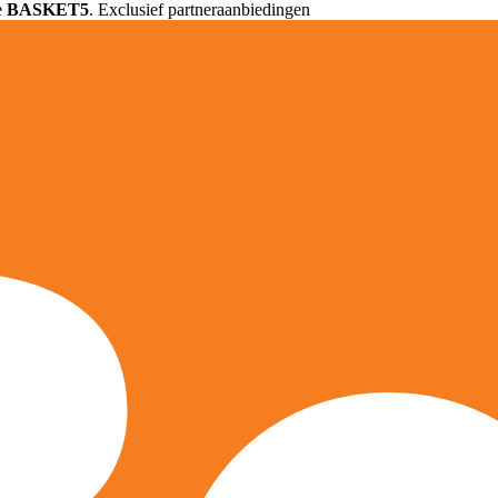
e
BASKET5
. Exclusief partneraanbiedingen