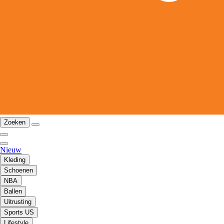
Zoeken
Nieuw
Kleding
Schoenen
NBA
Ballen
Uitrusting
Sports US
Lifestyle