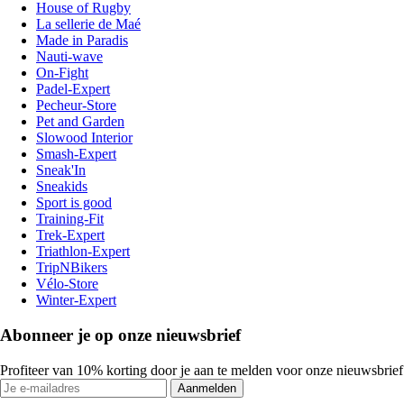
House of Rugby
La sellerie de Maé
Made in Paradis
Nauti-wave
On-Fight
Padel-Expert
Pecheur-Store
Pet and Garden
Slowood Interior
Smash-Expert
Sneak'In
Sneakids
Sport is good
Training-Fit
Trek-Expert
Triathlon-Expert
TripNBikers
Vélo-Store
Winter-Expert
Abonneer je op onze nieuwsbrief
Profiteer van 10% korting door je aan te melden voor onze nieuwsbrief
Aanmelden