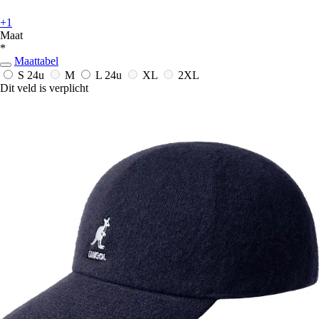
+1
Maat
*
Maattabel
S
24u
M
L
24u
XL
2XL
Dit veld is verplicht