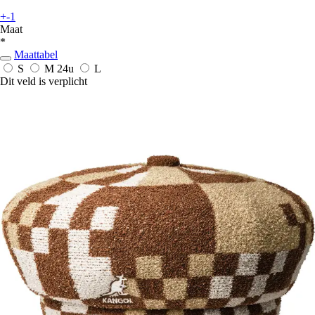
+-1
Maat
*
Maattabel
S
M
24u
L
Dit veld is verplicht