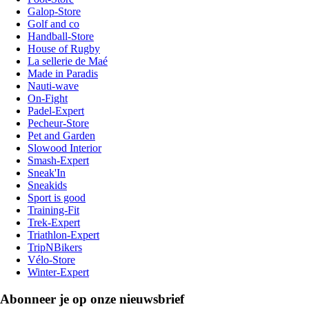
Galop-Store
Golf and co
Handball-Store
House of Rugby
La sellerie de Maé
Made in Paradis
Nauti-wave
On-Fight
Padel-Expert
Pecheur-Store
Pet and Garden
Slowood Interior
Smash-Expert
Sneak'In
Sneakids
Sport is good
Training-Fit
Trek-Expert
Triathlon-Expert
TripNBikers
Vélo-Store
Winter-Expert
Abonneer je op onze nieuwsbrief