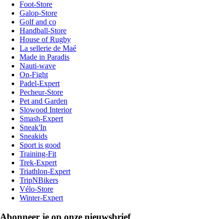
Foot-Store
Galop-Store
Golf and co
Handball-Store
House of Rugby
La sellerie de Maé
Made in Paradis
Nauti-wave
On-Fight
Padel-Expert
Pecheur-Store
Pet and Garden
Slowood Interior
Smash-Expert
Sneak'In
Sneakids
Sport is good
Training-Fit
Trek-Expert
Triathlon-Expert
TripNBikers
Vélo-Store
Winter-Expert
Abonneer je op onze nieuwsbrief