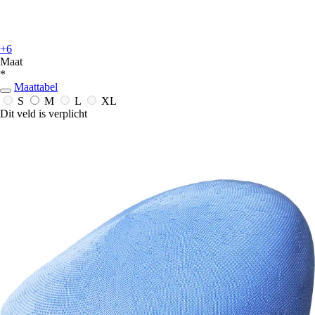
+6
Maat
*
Maattabel
S
M
L
XL
Dit veld is verplicht