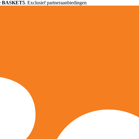
e
BASKET5
. Exclusief partneraanbiedingen