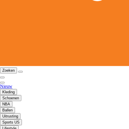
Zoeken
Nieuw
Kleding
Schoenen
NBA
Ballen
Uitrusting
Sports US
Lifestyle