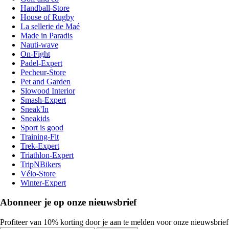
Handball-Store
House of Rugby
La sellerie de Maé
Made in Paradis
Nauti-wave
On-Fight
Padel-Expert
Pecheur-Store
Pet and Garden
Slowood Interior
Smash-Expert
Sneak'In
Sneakids
Sport is good
Training-Fit
Trek-Expert
Triathlon-Expert
TripNBikers
Vélo-Store
Winter-Expert
Abonneer je op onze nieuwsbrief
Profiteer van 10% korting door je aan te melden voor onze nieuwsbrief