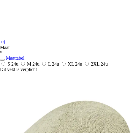
+4
Maat
*
Maattabel
S
24u
M
24u
L
24u
XL
24u
2XL
24u
Dit veld is verplicht