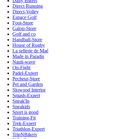
Daily Bikers
Direct Running
Direct-Volley
Espace Golf
Foot-Store
Galop-Store
Golf and co
Handball-Store
House of Rugby
La sellerie de Maé
Made in Paradis
Nauti-wave
On-Fight
Padel-Expert
Pecheur-Store
Pet and Garden
Slowood Interior
Smash-Expert
Sneak'In
Sneakids
Sport is good
Training-Fit
Trek-Expert
Triathlon-Expert
TripNBikers