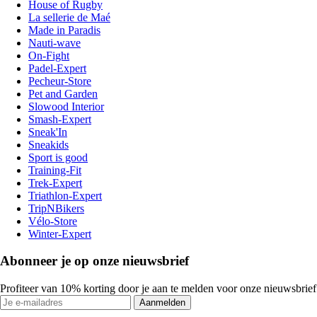
House of Rugby
La sellerie de Maé
Made in Paradis
Nauti-wave
On-Fight
Padel-Expert
Pecheur-Store
Pet and Garden
Slowood Interior
Smash-Expert
Sneak'In
Sneakids
Sport is good
Training-Fit
Trek-Expert
Triathlon-Expert
TripNBikers
Vélo-Store
Winter-Expert
Abonneer je op onze nieuwsbrief
Profiteer van 10% korting door je aan te melden voor onze nieuwsbrief
Aanmelden