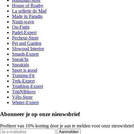
Handball-Store
House of Rugby
La sellerie de Maé
Made in Paradis
Nauti-wave
On-Fight
Padel-Expert
Pecheur-Store
Pet and Garden
Slowood Interior
Smash-Expert
Sneak'In
Sneakids
Sport is good
Training-Fit
Trek-Expert
Triathlon-Expert
TripNBikers
Vélo-Store
Winter-Expert
Abonneer je op onze nieuwsbrief
Profiteer van 10% korting door je aan te melden voor onze nieuwsbrief
Aanmelden