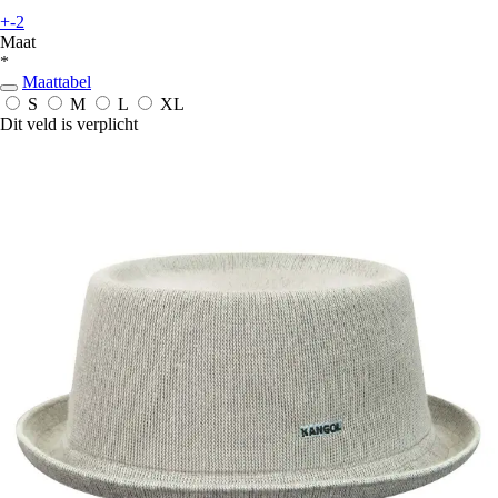
+-2
Maat
*
Maattabel
S
M
L
XL
Dit veld is verplicht