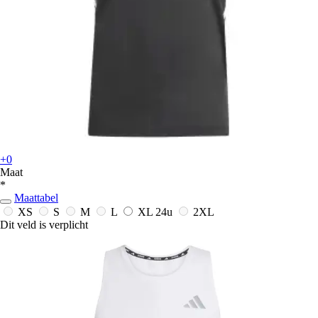
+0
Maat
*
Maattabel
XS
S
M
L
XL
24u
2XL
Dit veld is verplicht