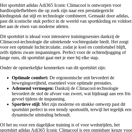
Het sportshirt adidas Adi365 Iconic Climacool is ontworpen voor
hardloopliefhebbers die op zoek zijn naar een prestatiegericht
kledingstuk dat stijl en technologie combineert. Gemaakt door adidas,
past dit iconische stuk perfect in de wereld van sportkleding en voldoet
het aan de eisen van moderne atleten.
Dit sportshirt is ideaal voor intensieve trainingssessies dankzij de
Climacool-technologie die uitstekende vochtregulatie biedt. Het zorgt
voor een optimale luchtcirculatie, zodat je koel en comfortabel blijft,
zelfs tijdens zware inspanningen. Perfect voor de ochtendjogging of
lange runs, dit sportshirt gaat met je mee bij elke stap.
Onder de opmerkelijke kenmerken van dit sportshirt zijn:
Optimale comfort:
De ergonomische snit bevordert de
bewegingsvrijheid, essentieel voor optimale prestaties.
Ademend vermogen:
Dankzij de Climacool-technologie
bevordert de stof de afvoer van zweet, wat bijdraagt aan een fris
gevoel tijdens de inspanning.
Sportieve stijl:
Met zijn moderne en strakke ontwerp past dit
sportshirt perfect in een trendy sportoutfit, terwijl het tegelijk een
dynamische uitstraling behoudt.
Of het nu voor een dagelijkse training is of voor wedstrijden, het
sportshirt adidas Adi365 Iconic Climacool is een onmisbare keuze voor