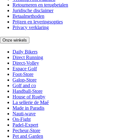
Retourneren en terugbetalen
Juridische disclaimer
Betaalmethoden
Prijzen en leveringsopties
Privacy verklaring
Onze winkels
Daily Bikers
Direct Running
Direct-Volley
Espace Golf
Foot-Store
Galop-Store
Golf and co
Handball-Store
House of Rugby
La sellerie de Maé
Made in Paradis
Nauti-wave
On-Fight
Padel-Expert
Pecheur-Store
Pet and Garden