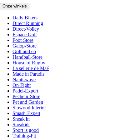
Onze winkels
Daily Bikers
Direct Running
Direct-Volley
Espace Golf
Foot-Store
Galop-Store
Golf and co
Handball-Store
House of Rugby
La sellerie de Maé
Made in Paradis
Nauti-wave
On-Fight
Padel-Expert
Pecheur-Store
Pet and Garden
Slowood Interior
Smash-Expert
Sneak'In
Sneakids
Sport is good
Training-Fit