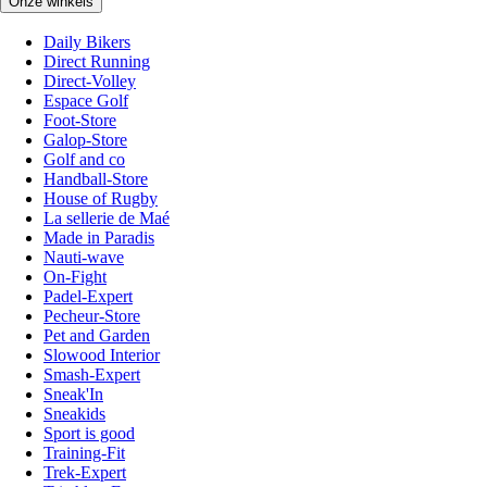
Onze winkels
Daily Bikers
Direct Running
Direct-Volley
Espace Golf
Foot-Store
Galop-Store
Golf and co
Handball-Store
House of Rugby
La sellerie de Maé
Made in Paradis
Nauti-wave
On-Fight
Padel-Expert
Pecheur-Store
Pet and Garden
Slowood Interior
Smash-Expert
Sneak'In
Sneakids
Sport is good
Training-Fit
Trek-Expert