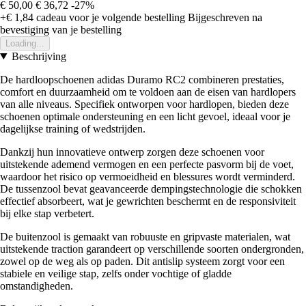
€ 50,00
€ 36,72
-27%
+€ 1,84
cadeau voor je volgende bestelling
Bijgeschreven na
bevestiging van je bestelling
Loading...
Beschrijving
De hardloopschoenen adidas Duramo RC2 combineren prestaties,
comfort en duurzaamheid om te voldoen aan de eisen van hardlopers
van alle niveaus. Specifiek ontworpen voor hardlopen, bieden deze
schoenen optimale ondersteuning en een licht gevoel, ideaal voor je
dagelijkse training of wedstrijden.
Dankzij hun innovatieve ontwerp zorgen deze schoenen voor
uitstekende ademend vermogen en een perfecte pasvorm bij de voet,
waardoor het risico op vermoeidheid en blessures wordt verminderd.
De tussenzool bevat geavanceerde dempingstechnologie die schokken
effectief absorbeert, wat je gewrichten beschermt en de responsiviteit
bij elke stap verbetert.
De buitenzool is gemaakt van robuuste en gripvaste materialen, wat
uitstekende traction garandeert op verschillende soorten ondergronden,
zowel op de weg als op paden. Dit antislip systeem zorgt voor een
stabiele en veilige stap, zelfs onder vochtige of gladde
omstandigheden.