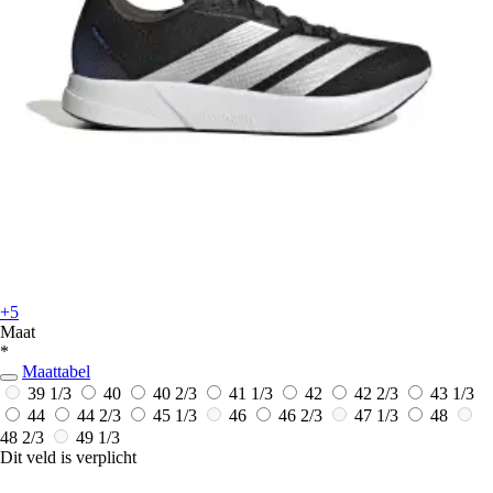
+5
Maat
*
Maattabel
39 1/3
40
40 2/3
41 1/3
42
42 2/3
43 1/3
44
44 2/3
45 1/3
46
46 2/3
47 1/3
48
48 2/3
49 1/3
Dit veld is verplicht