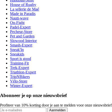
Handball-Store
House of Rugby
La sellerie de Maé
Made in Paradis
Nauti-wave
On-Fight
Padel-Expert
Pecheur-Store
Pet and Garden
Slowood Interior
Smash-Expert
Sneak'In
Sneakids
Sport is good
Training-Fit
Trek-Expert
Triathlon-Expert
TripNBikers
Vélo-Store
Winter-Expert
Abonneer je op onze nieuwsbrief
Profiteer van 10% korting door je aan te melden voor onze nieuwsbrief
Aanmelden