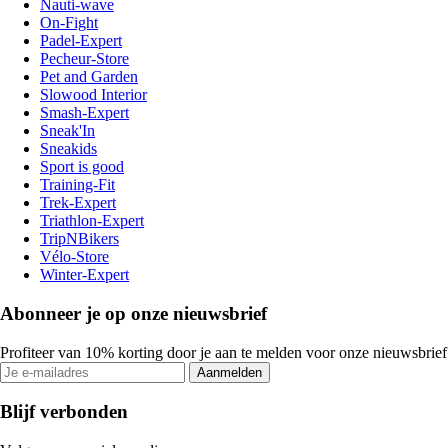
Nauti-wave
On-Fight
Padel-Expert
Pecheur-Store
Pet and Garden
Slowood Interior
Smash-Expert
Sneak'In
Sneakids
Sport is good
Training-Fit
Trek-Expert
Triathlon-Expert
TripNBikers
Vélo-Store
Winter-Expert
Abonneer je op onze nieuwsbrief
Profiteer van 10% korting door je aan te melden voor onze nieuwsbrief
Aanmelden
Blijf verbonden