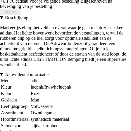
+€ 1,70
cadeau voor je volgende bestelling
Bijgeschreven na
bevestiging van je bestelling
Loading...
Beschrijving
Markeer jezelf op het veld en overal waar je gaat met deze sneaker
adidas. Het lichte bovenwerk bevordert de versnellingen, terwijl de
rubberen clip op de hiel zorgt voor optimale stabiliteit aan de
achterkant van de voet. De Adiwear-buitenzool garandeert een
duurzame grip bij snelle richtingsveranderingen. Of je nu je
basketbaltalent perfectioneert of door de straten van de stad loopt, de
ultra lichte adidas LIGHTMOTION demping biedt je een superieure
wendbaarheid.
Aanvullende informatie
Merk
adidas
Kleur
lucpnk/ftwwht/lucpnk
Kleur
Roze
Geslacht
Man
Leeftijdsgroep
Volwassene
Assortiment
Ownthegame
Hoofdmateriaal
synthetisch materiaal
Schoenzool
slijtvast rubber