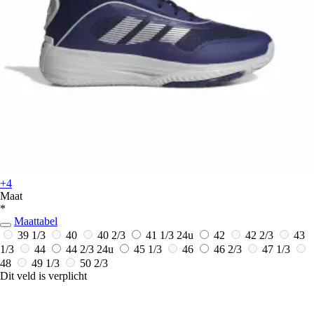
+4
Maat
*
Maattabel
39 1/3
40
40 2/3
41 1/3
24u
42
42 2/3
43
1/3
44
44 2/3
24u
45 1/3
46
46 2/3
47 1/3
48
49 1/3
50 2/3
Dit veld is verplicht