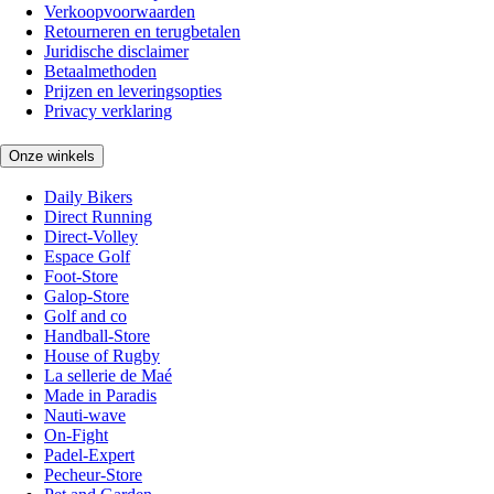
Verkoopvoorwaarden
Retourneren en terugbetalen
Juridische disclaimer
Betaalmethoden
Prijzen en leveringsopties
Privacy verklaring
Onze winkels
Daily Bikers
Direct Running
Direct-Volley
Espace Golf
Foot-Store
Galop-Store
Golf and co
Handball-Store
House of Rugby
La sellerie de Maé
Made in Paradis
Nauti-wave
On-Fight
Padel-Expert
Pecheur-Store