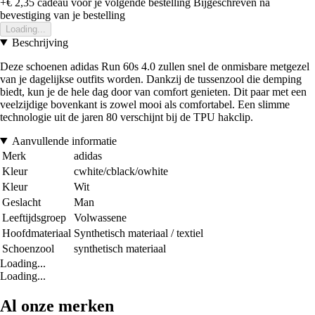
+€ 2,35
cadeau voor je volgende bestelling
Bijgeschreven na
bevestiging van je bestelling
Loading...
Beschrijving
Deze schoenen adidas Run 60s 4.0 zullen snel de onmisbare metgezel
van je dagelijkse outfits worden. Dankzij de tussenzool die demping
biedt, kun je de hele dag door van comfort genieten. Dit paar met een
veelzijdige bovenkant is zowel mooi als comfortabel. Een slimme
technologie uit de jaren 80 verschijnt bij de TPU hakclip.
Aanvullende informatie
Merk
adidas
Kleur
cwhite/cblack/owhite
Kleur
Wit
Geslacht
Man
Leeftijdsgroep
Volwassene
Hoofdmateriaal
Synthetisch materiaal / textiel
Schoenzool
synthetisch materiaal
Loading...
Loading...
Al onze merken