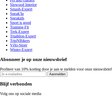
Pet and Garden
Slowood Interior
Smash-Expert
Sneak'In
Sneakids
Sport is good
Training-Fit
Trek-Expert
Triathlon-Expert
TripNBikers
Vélo-Store
Winter-Expert
Abonneer je op onze nieuwsbrief
Profiteer van 10% korting door je aan te melden voor onze nieuwsbrief
Aanmelden
Blijf verbonden
Volg ons op sociale media