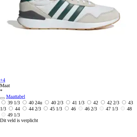
+4
Maat
*
Maattabel
39 1/3
40
24u
40 2/3
41 1/3
42
42 2/3
43
1/3
44
44 2/3
45 1/3
46
46 2/3
47 1/3
48
49 1/3
Dit veld is verplicht