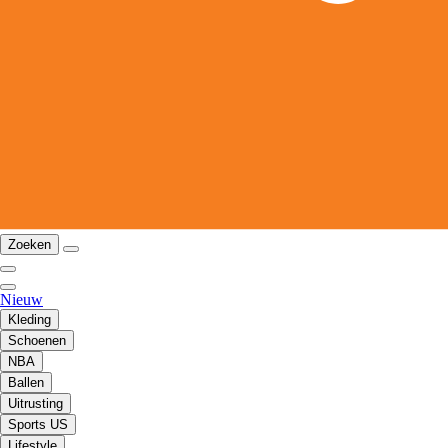
Zoeken
Nieuw
Kleding
Schoenen
NBA
Ballen
Uitrusting
Sports US
Lifestyle