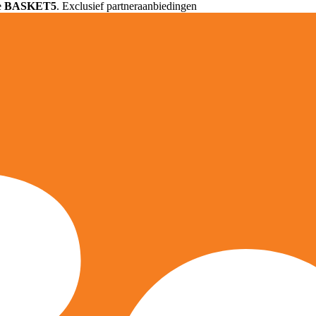
e
BASKET5
. Exclusief partneraanbiedingen