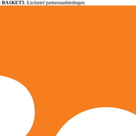
e
BASKET5
. Exclusief partneraanbiedingen