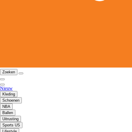
Zoeken
Nieuw
Kleding
Schoenen
NBA
Ballen
Uitrusting
Sports US
Lifestyle