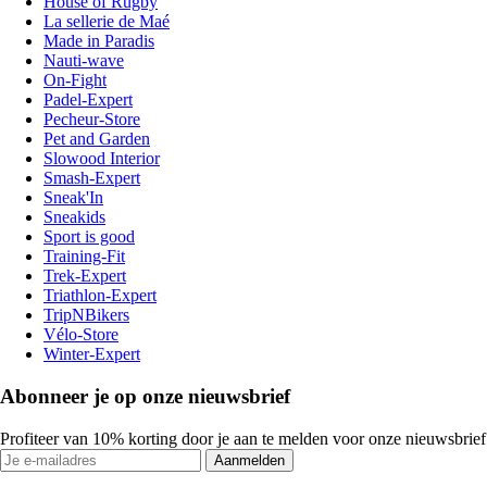
House of Rugby
La sellerie de Maé
Made in Paradis
Nauti-wave
On-Fight
Padel-Expert
Pecheur-Store
Pet and Garden
Slowood Interior
Smash-Expert
Sneak'In
Sneakids
Sport is good
Training-Fit
Trek-Expert
Triathlon-Expert
TripNBikers
Vélo-Store
Winter-Expert
Abonneer je op onze nieuwsbrief
Profiteer van 10% korting door je aan te melden voor onze nieuwsbrief
Aanmelden