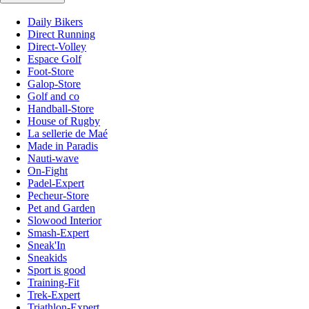
Daily Bikers
Direct Running
Direct-Volley
Espace Golf
Foot-Store
Galop-Store
Golf and co
Handball-Store
House of Rugby
La sellerie de Maé
Made in Paradis
Nauti-wave
On-Fight
Padel-Expert
Pecheur-Store
Pet and Garden
Slowood Interior
Smash-Expert
Sneak'In
Sneakids
Sport is good
Training-Fit
Trek-Expert
Triathlon-Expert