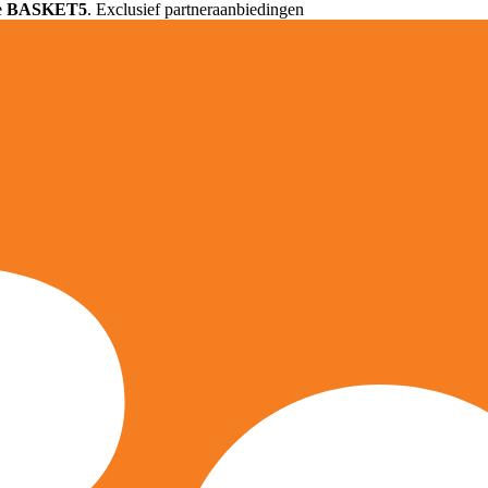
e
BASKET5
. Exclusief partneraanbiedingen