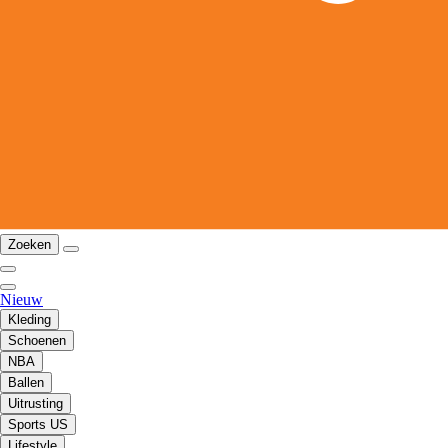
Zoeken
Nieuw
Kleding
Schoenen
NBA
Ballen
Uitrusting
Sports US
Lifestyle