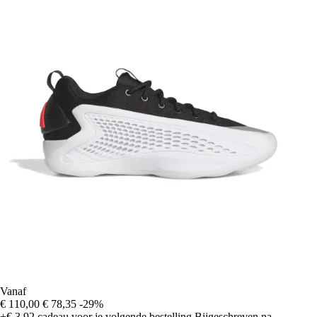
Vanaf
€ 110,00
€ 78,35
-29%
+€ 3,92
cadeau voor je volgende bestelling
Bijgeschreven na