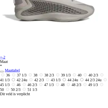
+-2
Maat
*
Maattabel
36
37 1/3
38
38 2/3
39 1/3
40
40 2/3
41 1/3
42
24u
42 2/3
43 1/3
44
24u
44 2/3
24u
45 1/3
46
46 2/3
47 1/3
48
48 2/3
49 1/3
50
50 2/3
51 1/3
Dit veld is verplicht