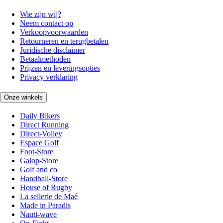
Wie zijn wij?
Neem contact op
Verkoopvoorwaarden
Retourneren en terugbetalen
Juridische disclaimer
Betaalmethoden
Prijzen en leveringsopties
Privacy verklaring
Onze winkels
Daily Bikers
Direct Running
Direct-Volley
Espace Golf
Foot-Store
Galop-Store
Golf and co
Handball-Store
House of Rugby
La sellerie de Maé
Made in Paradis
Nauti-wave