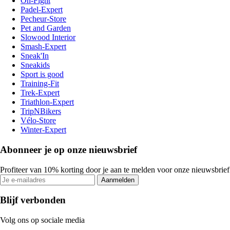
On-Fight
Padel-Expert
Pecheur-Store
Pet and Garden
Slowood Interior
Smash-Expert
Sneak'In
Sneakids
Sport is good
Training-Fit
Trek-Expert
Triathlon-Expert
TripNBikers
Vélo-Store
Winter-Expert
Abonneer je op onze nieuwsbrief
Profiteer van 10% korting door je aan te melden voor onze nieuwsbrief
Aanmelden
Blijf verbonden
Volg ons op sociale media