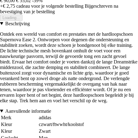
€ 90,00
€ 55,02
-39%
+€ 2,75
cadeau voor je volgende bestelling
Bijgeschreven na
bevestiging van je bestelling
Loading...
Beschrijving
Ontdek een wereld van comfort en prestaties met de hardloopschoen
Supernova Ease 2. Ontworpen voor degenen die ondersteuning en
stabiliteit zoeken, wordt deze schoen je bondgenoot bij elke training.
De lichte technische mesh bovenkant omhult de voet voor een
nauwkeurige pasvorm, terwijl de gevoerde tong een zacht gevoel
biedt. Ervaar het comfort onder je voeten dankzij de lange Dreamstrike
middenzool, die zachte demping en stabiliteit combineert. De lange
buitenzool zorgt voor dynamische en lichte grip, waardoor je goed
verankerd bent op zowel droge als natte ondergrond. De verlengde
rubberen bescherming vergemakkelijkt de overgang van hak naar
tenen, waardoor je pas vloeiender en efficiënter wordt. Of je nu een
ervaren loper bent of net begint, deze hardloopschoen begeleidt je bij
elke stap. Trek hem aan en voel het verschil op de weg.
Aanvullende informatie
Merk
adidas
Kleur
czwart/ftwwht/koolstof
Kleur
Zwart
Geslacht
Man