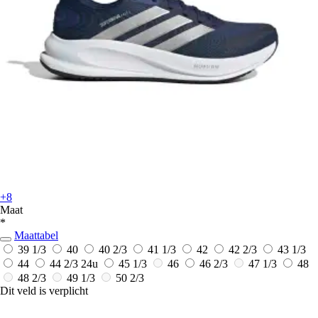
+8
Maat
*
Maattabel
39 1/3
40
40 2/3
41 1/3
42
42 2/3
43 1/3
44
44 2/3
24u
45 1/3
46
46 2/3
47 1/3
48
48 2/3
49 1/3
50 2/3
Dit veld is verplicht