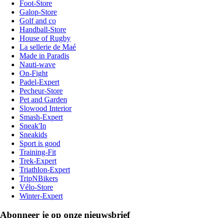
Foot-Store
Galop-Store
Golf and co
Handball-Store
House of Rugby
La sellerie de Maé
Made in Paradis
Nauti-wave
On-Fight
Padel-Expert
Pecheur-Store
Pet and Garden
Slowood Interior
Smash-Expert
Sneak'In
Sneakids
Sport is good
Training-Fit
Trek-Expert
Triathlon-Expert
TripNBikers
Vélo-Store
Winter-Expert
Abonneer je op onze nieuwsbrief