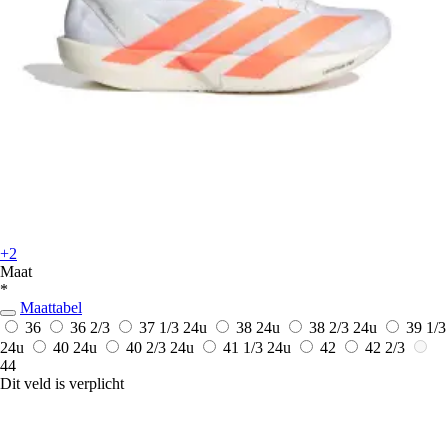
+2
Maat
*
Maattabel
36
36 2/3
37 1/3
24u
38
24u
38 2/3
24u
39 1/3
24u
40
24u
40 2/3
24u
41 1/3
24u
42
42 2/3
44
Dit veld is verplicht