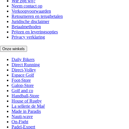
Wie zijn wij?
Neem contact op
Verkoopvoorwaarden
Retourneren en terugbetalen
Juridische disclaimer
Betaalmethoden
Prijzen en leveringsopties
Privacy verklaring
Onze winkels
Daily Bikers
Direct Running
Direct-Volley
Espace Golf
Foot-Store
Galop-Store
Golf and co
Handball-Store
House of Rugby
La sellerie de Maé
Made in Paradis
Nauti-wave
On-Fight
Padel-Expert