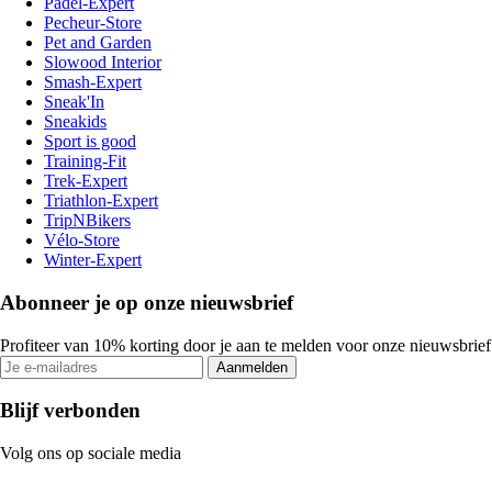
Padel-Expert
Pecheur-Store
Pet and Garden
Slowood Interior
Smash-Expert
Sneak'In
Sneakids
Sport is good
Training-Fit
Trek-Expert
Triathlon-Expert
TripNBikers
Vélo-Store
Winter-Expert
Abonneer je op onze nieuwsbrief
Profiteer van 10% korting door je aan te melden voor onze nieuwsbrief
Aanmelden
Blijf verbonden
Volg ons op sociale media