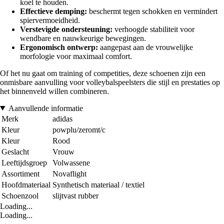
koel te houden.
Effectieve demping:
beschermt tegen schokken en vermindert
spiervermoeidheid.
Verstevigde ondersteuning:
verhoogde stabiliteit voor
wendbare en nauwkeurige bewegingen.
Ergonomisch ontwerp:
aangepast aan de vrouwelijke
morfologie voor maximaal comfort.
Of het nu gaat om training of competities, deze schoenen zijn een
onmisbare aanvulling voor volleybalspeelsters die stijl en prestaties op
het binnenveld willen combineren.
Aanvullende informatie
Merk
adidas
Kleur
powplu/zeromt/c
Kleur
Rood
Geslacht
Vrouw
Leeftijdsgroep
Volwassene
Assortiment
Novaflight
Hoofdmateriaal
Synthetisch materiaal / textiel
Schoenzool
slijtvast rubber
Loading...
Loading...