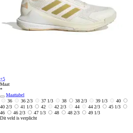
+5
Maat
*
Maattabel
36
36 2/3
37 1/3
38
38 2/3
39 1/3
40
40 2/3
41 1/3
42
42 2/3
44
44 2/3
45 1/3
46
46 2/3
47 1/3
48
48 2/3
49 1/3
Dit veld is verplicht