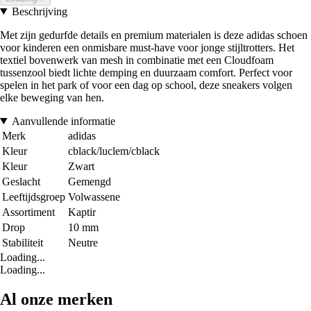
Beschrijving
Met zijn gedurfde details en premium materialen is deze adidas schoen
voor kinderen een onmisbare must-have voor jonge stijltrotters. Het
textiel bovenwerk van mesh in combinatie met een Cloudfoam
tussenzool biedt lichte demping en duurzaam comfort. Perfect voor
spelen in het park of voor een dag op school, deze sneakers volgen
elke beweging van hen.
Aanvullende informatie
Merk
adidas
Kleur
cblack/luclem/cblack
Kleur
Zwart
Geslacht
Gemengd
Leeftijdsgroep
Volwassene
Assortiment
Kaptir
Drop
10 mm
Stabiliteit
Neutre
Loading...
Loading...
Al onze merken