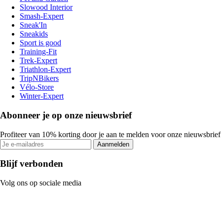
Slowood Interior
Smash-Expert
Sneak'In
Sneakids
Sport is good
Training-Fit
Trek-Expert
Triathlon-Expert
TripNBikers
Vélo-Store
Winter-Expert
Abonneer je op onze nieuwsbrief
Profiteer van 10% korting door je aan te melden voor onze nieuwsbrief
Aanmelden
Blijf verbonden
Volg ons op sociale media