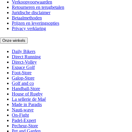
Verkoopvoorwaarden
Retourneren en terugbetalen
Juridische disclaimer
Betaalmethoden
Prijzen en leveringsopties
Privacy verklaring
Onze winkels
Daily Bikers
Direct Running
Direct-Volley
Espace Golf
Foot-Store
Galop-Store
Golf and co
Handball-Store
House of Rugby
La sellerie de Maé
Made in Paradis
Nauti-wave
On-Fight
Padel-Expert
Pecheur-Store
Pet and Garden