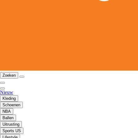
Zoeken
Nieuw
Kleding
Schoenen
NBA
Ballen
Uitrusting
Sports US
Lifestyle