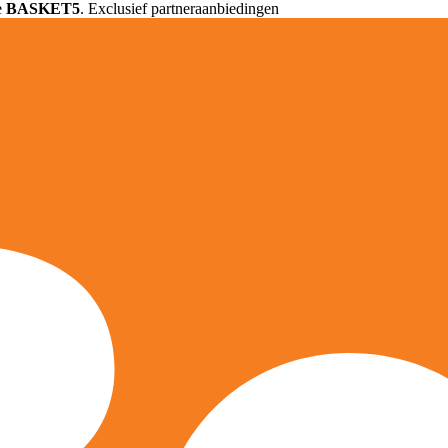
e
BASKET5
. Exclusief partneraanbiedingen