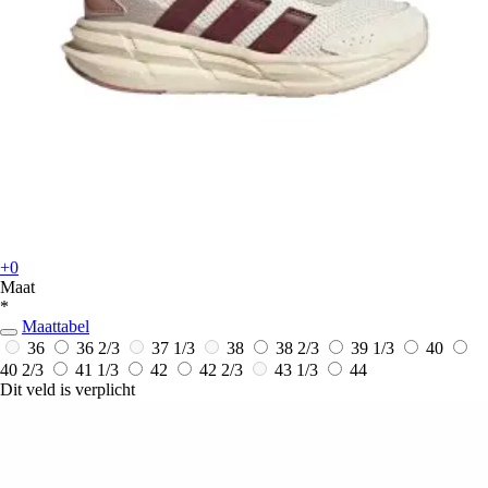
+0
Maat
*
Maattabel
36
36 2/3
37 1/3
38
38 2/3
39 1/3
40
40 2/3
41 1/3
42
42 2/3
43 1/3
44
Dit veld is verplicht