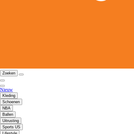
Zoeken
Nieuw
Kleding
Schoenen
NBA
Ballen
Uitrusting
Sports US
Lifestyle