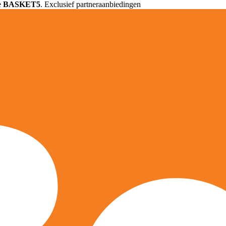
e
BASKET5
. Exclusief partneraanbiedingen